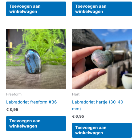
Toevoegen aan
Toevoegen aan
winkelwagen
winkelwagen
Freeform
Hart
Labradoriet freeform #36
Labradoriet hartje (30-40
mm)
€
8,95
€
6,95
Toevoegen aan
winkelwagen
Toevoegen aan
winkelwagen