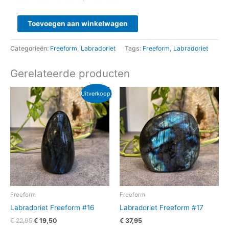
Toevoegen aan winkelwagen
Categorieën:
Freeform
,
Labradoriet
Tags:
Freeform
,
Labradoriet
Gerelateerde producten
Oorspronkelijke
Huidige
Uitverkoop!
prijs
prijs
was:
is:
€ 22,95.
€ 19,50.
Freeform
Freeform
Labradoriet Freeform #16
Labradoriet Freeform #17
€
22,95
€
19,50
€
37,95