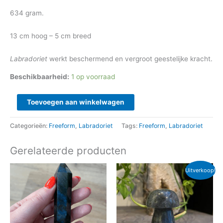
634 gram.
13 cm hoog – 5 cm breed
Labradoriet
werkt beschermend en vergroot geestelijke kracht.
Beschikbaarheid:
1 op voorraad
Toevoegen aan winkelwagen
Categorieën:
Freeform
,
Labradoriet
Tags:
Freeform
,
Labradoriet
Gerelateerde producten
Oorspronkelijke
Huidige
Uitverkoop!
prijs
prijs
was:
is:
€ 16,95.
€ 14,50.