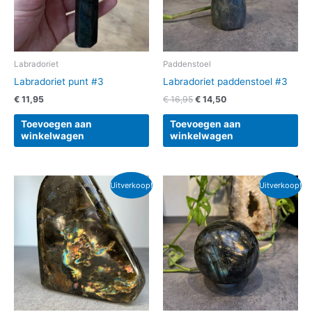
Labradoriet
Paddenstoel
Labradoriet punt #3
Labradoriet paddenstoel #3
€
11,95
€
16,95
€
14,50
Toevoegen aan
Toevoegen aan
winkelwagen
winkelwagen
Oorspronkelijke
Huidige
Oorspronkelijke
Huidige
Uitverkoop!
Uitverkoop!
prijs
prijs
prijs
prijs
was:
is:
was:
is:
€ 40,95.
€ 25,00.
€ 63,95.
€ 54,50.