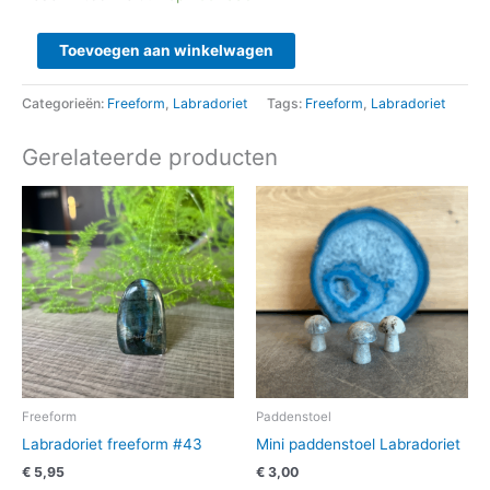
Toevoegen aan winkelwagen
Categorieën:
Freeform
,
Labradoriet
Tags:
Freeform
,
Labradoriet
Gerelateerde producten
Freeform
Paddenstoel
Labradoriet freeform #43
Mini paddenstoel Labradoriet
€
5,95
€
3,00