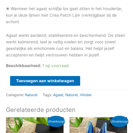
❀ Wanneer het agaat schijfje los gaat zitten in het houdertje,
kun je deze lijmen met Crea Patch Lijm (verkrijgbaar bij de
action)
Agaat werkt aardend, stabiliserend en beschermend. De steen
werkt kalmerend, laat je veilig voelen en zorgt voor zowel
geestelijke als emotionele rust en balans. Het helpt jezelf
accepteren en helpt vertrouwen hebben in jezelf.
Beschikbaarheid:
1 op voorraad
Toevoegen aan winkelwagen
Categorie:
Naturel
Tags:
Agaat
,
Naturel
,
Vlinder
Gerelateerde producten
Oorspronkelijke
Huidige
Oorspronkelijke
Huidige
Uitverkoop!
Uitverkoop!
prijs
prijs
prijs
prijs
was:
is:
was:
is: