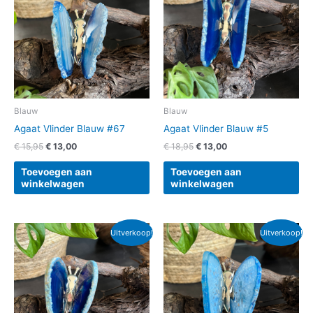
€ 15,95.
€ 13,00.
€ 18,95.
€ 13,00.
Blauw
Blauw
Agaat Vlinder Blauw #67
Agaat Vlinder Blauw #5
€
15,95
€
13,00
€
18,95
€
13,00
Toevoegen aan
Toevoegen aan
winkelwagen
winkelwagen
Oorspronkelijke
Huidige
Oorspronkelijke
Huidige
Uitverkoop!
Uitverkoop!
prijs
prijs
prijs
prijs
was:
is:
was:
is:
€ 15,95.
€ 13,00.
€ 15,95.
€ 13,00.