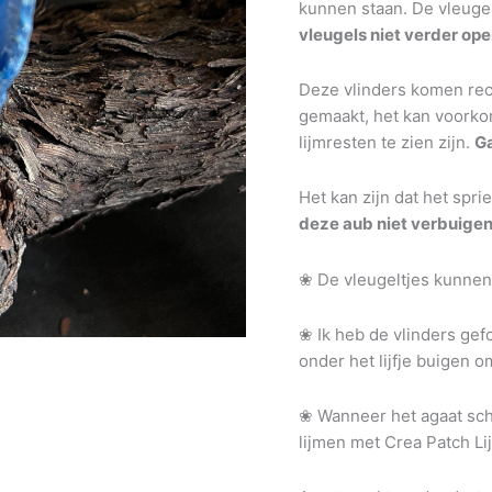
kunnen staan. De vleugel
vleugels niet verder op
Deze vlinders komen rech
gemaakt, het kan voorkom
lijmresten te zien zijn.
Ga
Het kan zijn dat het spri
deze aub niet verbuigen
❀ De vleugeltjes kunnen 
❀ Ik heb de vlinders gef
onder het lijfje buigen 
❀ Wanneer het agaat schij
lijmen met Crea Patch Lij