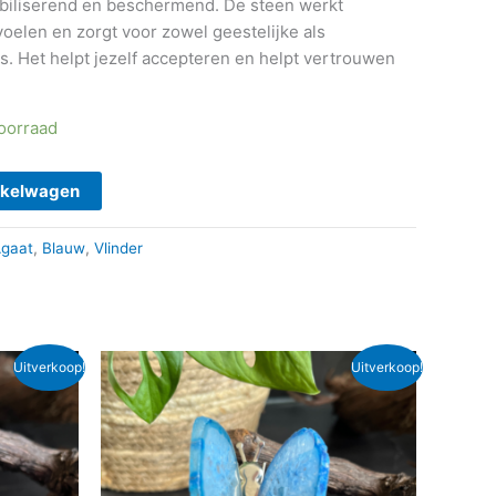
abiliserend en beschermend. De steen werkt
 voelen en zorgt voor zowel geestelijke als
s. Het helpt jezelf accepteren en helpt vertrouwen
voorraad
nkelwagen
gaat
,
Blauw
,
Vlinder
Oorspronkelijke
Huidige
Uitverkoop!
Uitverkoop!
prijs
prijs
was:
is:
€ 15,95.
€ 13,00.