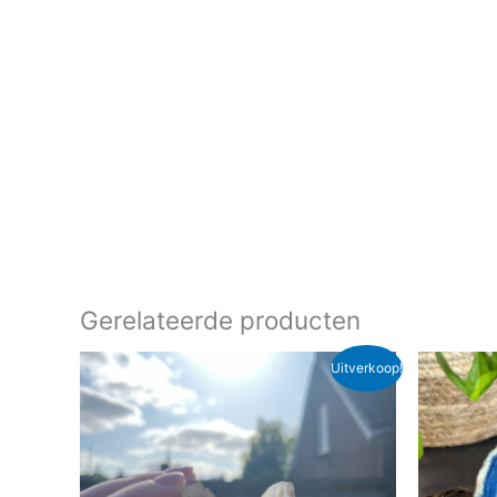
Gerelateerde producten
Oorspronkelijke
Huidige
Oor
Uitverkoop!
prijs
prijs
pri
was:
is:
wa
€ 18,95.
€ 13,00.
€ 1