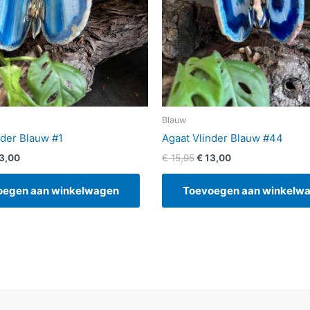
Blauw
nder Blauw #1
Agaat Vlinder Blauw #44
3,00
€
15,95
€
13,00
oegen aan winkelwagen
Toevoegen aan winkelw