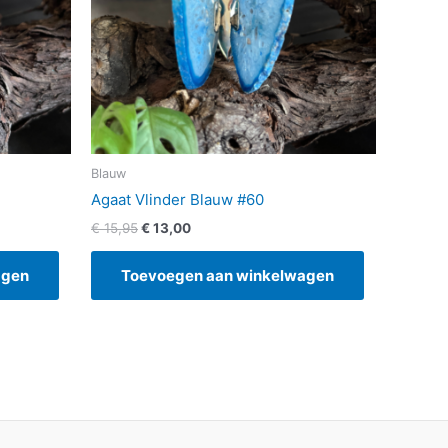
Blauw
Agaat Vlinder Blauw #60
€
15,95
€
13,00
agen
Toevoegen aan winkelwagen