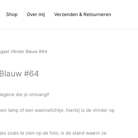
Shop
Over mij
Verzenden & Retourneren
kelijke
uidige
gaat Vlinder Blauw #64
rijs
s:
 Blauw #64
 13,00.
degene die je ontvangt!
een lamp of een waxinelichtje, hierbij is de vlinder op
es zoals te zien op de foto, is de stand waarin ze