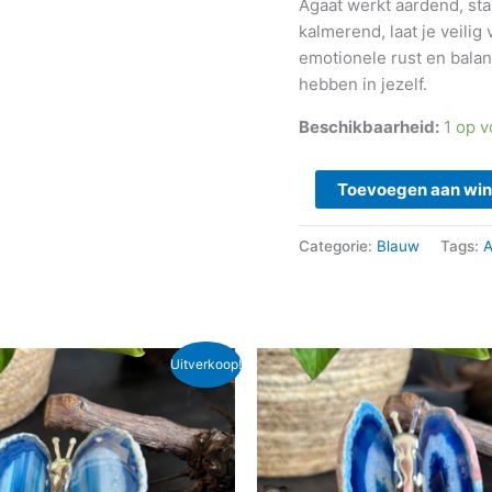
Agaat werkt aardend, st
kalmerend, laat je veilig
emotionele rust en balan
hebben in jezelf.
Beschikbaarheid:
1 op 
Toevoegen aan wi
Categorie:
Blauw
Tags:
A
spronkelijke
Huidige
Oorspronkelijke
Huidige
Uitverkoop!
js
prijs
prijs
prijs
s:
is:
was:
is:
8,95.
€ 13,00.
€ 15,95.
€ 13,00.