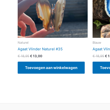
Naturel
Blauw
Agaat Vlinder Naturel #35
Agaat Vli
€
18,95
€
13,00
€
18,95
€
1
Toevoegen aan winkelwagen
Toev