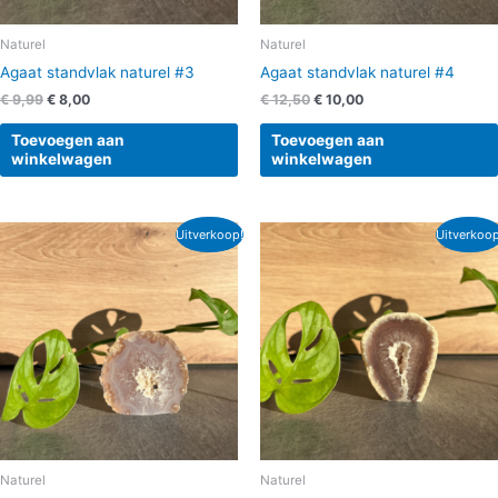
Naturel
Naturel
Agaat standvlak naturel #3
Agaat standvlak naturel #4
€
9,99
€
8,00
€
12,50
€
10,00
Toevoegen aan
Toevoegen aan
winkelwagen
winkelwagen
Oorspronkelijke
Huidige
Oorspronkelijke
Huidige
Uitverkoop!
Uitverkoop
prijs
prijs
prijs
prijs
was:
is:
was:
is:
€ 9,99.
€ 8,00.
€ 9,99.
€ 8,00.
Naturel
Naturel