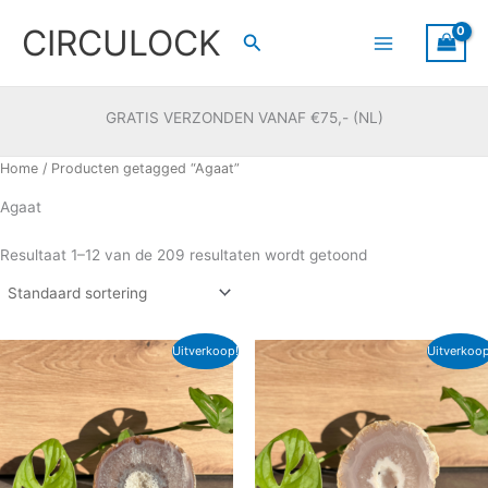
Ga
CIRCULOCK
naar
Zoeken
de
inhoud
GRATIS VERZONDEN VANAF €75,- (NL)
Home
/ Producten getagged “Agaat”
Agaat
Resultaat 1–12 van de 209 resultaten wordt getoond
Oorspronkelijke
Huidige
Oorspronkelijke
Huidige
Uitverkoop!
Uitverkoop
prijs
prijs
prijs
prijs
was:
is:
was:
is:
€ 18,50.
€ 12,50.
€ 12,50.
€ 8,00.