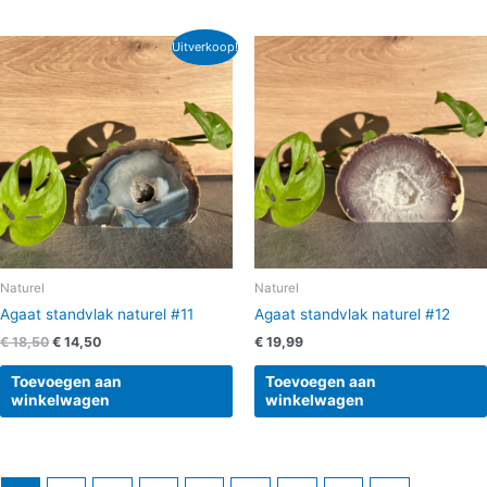
Oorspronkelijke
Huidige
Uitverkoop!
prijs
prijs
was:
is:
€ 18,50.
€ 14,50.
Naturel
Naturel
Agaat standvlak naturel #11
Agaat standvlak naturel #12
€
18,50
€
14,50
€
19,99
Toevoegen aan
Toevoegen aan
winkelwagen
winkelwagen