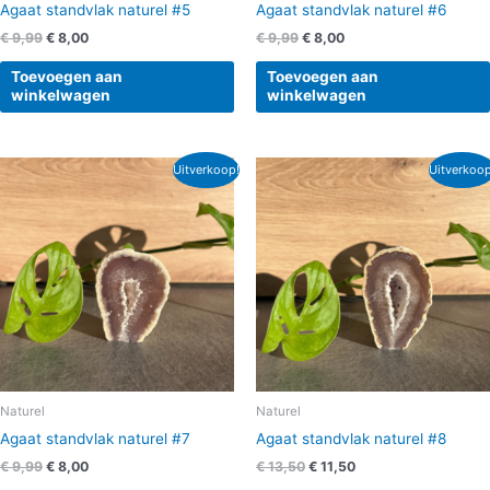
Agaat standvlak naturel #5
Agaat standvlak naturel #6
€
9,99
€
8,00
€
9,99
€
8,00
Toevoegen aan
Toevoegen aan
winkelwagen
winkelwagen
Oorspronkelijke
Huidige
Oorspronkelijke
Huidige
Uitverkoop!
Uitverkoop
prijs
prijs
prijs
prijs
was:
is:
was:
is:
€ 9,99.
€ 8,00.
€ 13,50.
€ 11,50.
Naturel
Naturel
Agaat standvlak naturel #7
Agaat standvlak naturel #8
€
9,99
€
8,00
€
13,50
€
11,50