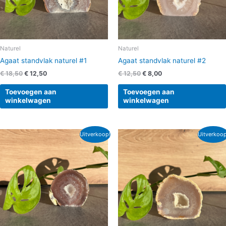
Naturel
Naturel
Agaat standvlak naturel #1
Agaat standvlak naturel #2
€
18,50
€
12,50
€
12,50
€
8,00
Toevoegen aan
Toevoegen aan
winkelwagen
winkelwagen
Oorspronkelijke
Huidige
Oorspronkelijke
Huidige
Uitverkoop!
Uitverkoop
prijs
prijs
prijs
prijs
was:
is:
was:
is:
€ 9,99.
€ 8,00.
€ 12,50.
€ 10,00.