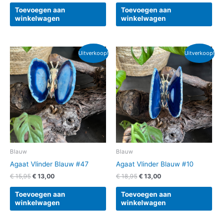
Toevoegen aan
Toevoegen aan
winkelwagen
winkelwagen
Oorspronkelijke
Huidige
Oorspronkelijke
Huidige
Uitverkoop!
Uitverkoop!
prijs
prijs
prijs
prijs
was:
is:
was:
is:
€ 15,95.
€ 13,00.
€ 18,95.
€ 13,00.
Blauw
Blauw
Agaat Vlinder Blauw #47
Agaat Vlinder Blauw #10
€
15,95
€
13,00
€
18,95
€
13,00
Toevoegen aan
Toevoegen aan
winkelwagen
winkelwagen