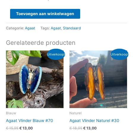
Toevoegen aan winkelwagen
Categorie:
Agaat
Tags:
Agaat
,
Standaard
Gerelateerde producten
Oorspronkelijke
Huidige
Oorspronkelijke
Huidige
Uitverkoop!
Uitverkoop!
prijs
prijs
prijs
prijs
was:
is:
was:
is:
€ 15,95.
€ 13,00.
€ 18,95.
€ 13,00.
Blauw
Naturel
Agaat Vlinder Blauw #70
Agaat Vlinder Naturel #30
€
15,95
€
13,00
€
18,95
€
13,00