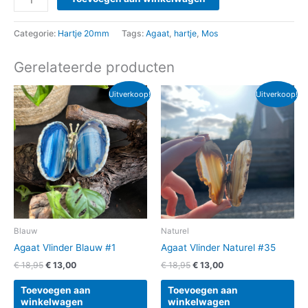
Categorie:
Hartje 20mm
Tags:
Agaat
,
hartje
,
Mos
Gerelateerde producten
Oorspronkelijke
Huidige
Oorspronkelijke
Huidige
Uitverkoop!
Uitverkoop!
prijs
prijs
prijs
prijs
was:
is:
was:
is:
€ 18,95.
€ 13,00.
€ 18,95.
€ 13,00.
Blauw
Naturel
Agaat Vlinder Blauw #1
Agaat Vlinder Naturel #35
€
18,95
€
13,00
€
18,95
€
13,00
Toevoegen aan
Toevoegen aan
winkelwagen
winkelwagen