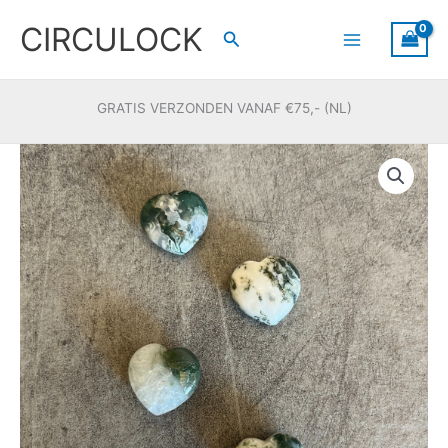
Ga
CIRCULOCK
naar
Zoeken
de
inhoud
GRATIS VERZONDEN VANAF €75,- (NL)
Mos
agaat
hartje
20mm
aantal