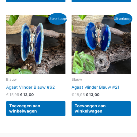
Oorspronkelijke
Huidige
Oorspronkelijke
Huidige
Uitverkoop!
Uitverkoop!
prijs
prijs
prijs
prijs
was:
is:
was:
is:
€ 15,95.
€ 13,00.
€ 18,95.
€ 13,00.
Blauw
Blauw
Agaat Vlinder Blauw #62
Agaat Vlinder Blauw #21
€
15,95
€
13,00
€
18,95
€
13,00
Toevoegen aan
Toevoegen aan
winkelwagen
winkelwagen