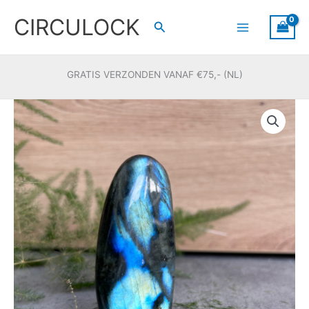
Ga
CIRCULOCK
naar
Zoeken
de
inhoud
GRATIS VERZONDEN VANAF €75,- (NL)
Labradoriet
freeform
#88
aantal