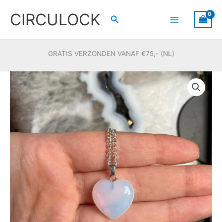
Ga
CIRCULOCK
naar
Zoeken
de
inhoud
GRATIS VERZONDEN VANAF €75,- (NL)
Kettinghanger
hartje
Opaliet
aantal