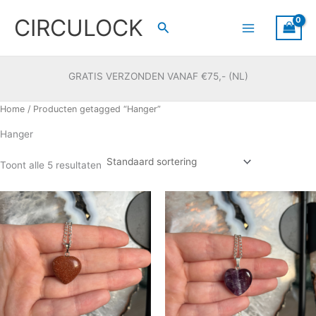
Ga
CIRCULOCK
naar
Zoeken
de
inhoud
GRATIS VERZONDEN VANAF €75,- (NL)
Home
/ Producten getagged “Hanger”
Hanger
Toont alle 5 resultaten