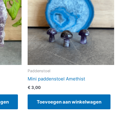
Paddenstoel
Mini paddenstoel Amethist
€
3,00
agen
Toevoegen aan winkelwagen