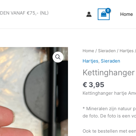
DEN VANAF €75,- (NL)
Home
Kettinghanger
Home
/
Sieraden
/
Hartjes
/
hartje
Hartjes
,
Sieraden
Amethist
Kettinghanger
aantal
€
3,95
Kettinghanger hartje Ame
* Mineralen zijn natuur
de foto. De foto is een 
Ook te bestellen met een