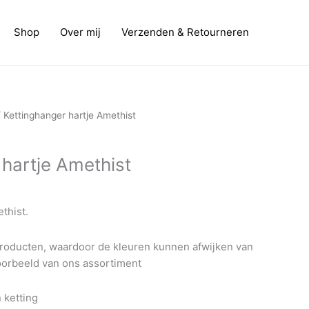
Shop
Over mij
Verzenden & Retourneren
 Kettinghanger hartje Amethist
 hartje Amethist
thist.
 producten, waardoor de kleuren kunnen afwijken van
voorbeeld van ons assortiment
 ketting