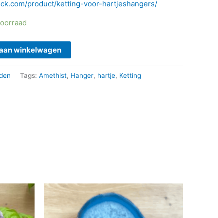
ock.com/product/ketting-voor-hartjeshangers/
voorraad
aan winkelwagen
aden
Tags:
Amethist
,
Hanger
,
hartje
,
Ketting