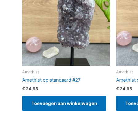
Amethist
Amethist
Amethist op standaard #27
Amethist 
€
24,95
€
24,95
Toevoegen aan winkelwagen
Toev