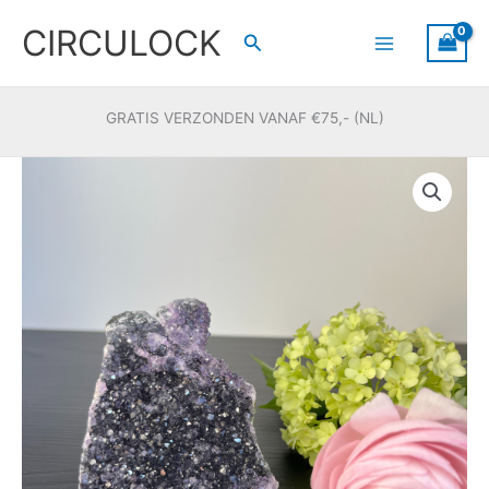
Ga
CIRCULOCK
naar
Zoeken
de
inhoud
GRATIS VERZONDEN VANAF €75,- (NL)
Amethist
standvlak
#67
aantal