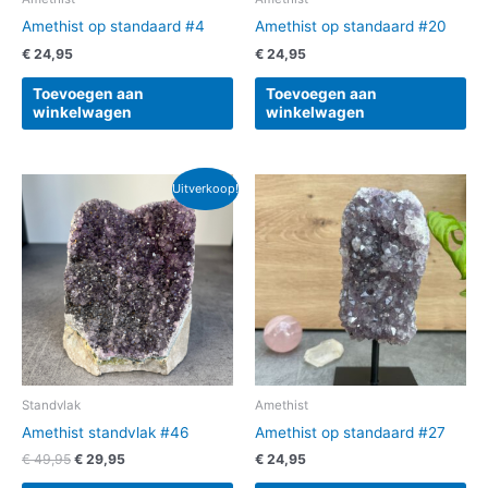
Amethist op standaard #4
Amethist op standaard #20
€
24,95
€
24,95
Toevoegen aan
Toevoegen aan
winkelwagen
winkelwagen
Oorspronkelijke
Huidige
Uitverkoop!
prijs
prijs
was:
is:
€ 49,95.
€ 29,95.
Standvlak
Amethist
Amethist standvlak #46
Amethist op standaard #27
€
49,95
€
29,95
€
24,95