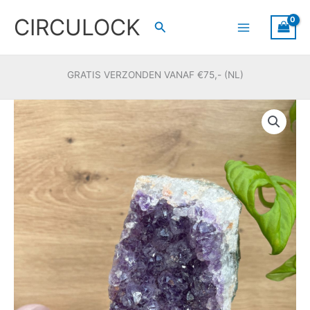
Ga
CIRCULOCK
naar
Zoeken
de
inhoud
GRATIS VERZONDEN VANAF €75,- (NL)
Amethist
op
standaard
#20
aantal