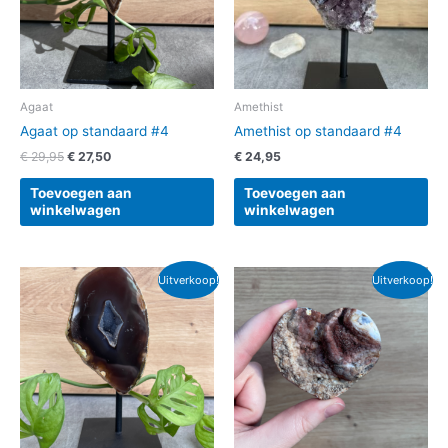
Agaat
Amethist
Agaat op standaard #4
Amethist op standaard #4
€
29,95
€
27,50
€
24,95
Toevoegen aan
Toevoegen aan
winkelwagen
winkelwagen
Oorspronkelijke
Huidige
Oorspronkelijke
Huidige
Uitverkoop!
Uitverkoop!
prijs
prijs
prijs
prijs
was:
is:
was:
is:
€ 35,95.
€ 32,50.
€ 19,95.
€ 15,00.