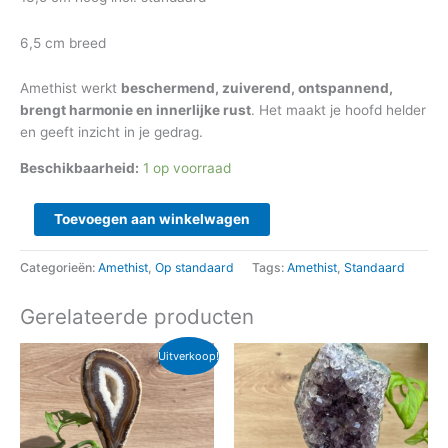
6,5 cm breed
Amethist werkt
beschermend, zuiverend, ontspannend,
brengt harmonie en innerlijke rust
. Het maakt je hoofd helder
en geeft inzicht in je gedrag.
Beschikbaarheid:
1 op voorraad
Toevoegen aan winkelwagen
Categorieën:
Amethist
,
Op standaard
Tags:
Amethist
,
Standaard
Gerelateerde producten
Oorspronkelijke
Huidige
Uitverkoop!
prijs
prijs
was:
is:
€ 29,95.
€ 27,50.