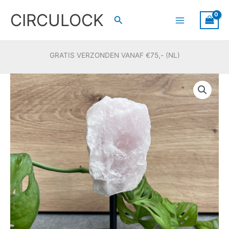
Ga
CIRCULOCK
naar
Zoeken
de
inhoud
GRATIS VERZONDEN VANAF €75,- (NL)
Rozenkwarts
ruw
op
standaard
#3
aantal