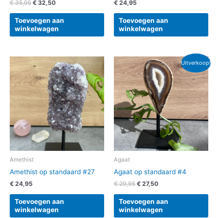
€
35,95
€
32,50
€
24,95
Toevoegen aan
Toevoegen aan
winkelwagen
winkelwagen
Oorspronkelijke
Huidige
Uitverkoop!
prijs
prijs
was:
is:
€ 29,95.
€ 27,50.
Amethist
Agaat
Amethist op standaard #27
Agaat op standaard #4
€
24,95
€
29,95
€
27,50
Toevoegen aan
Toevoegen aan
winkelwagen
winkelwagen