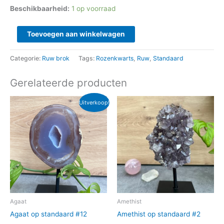
Beschikbaarheid:
1 op voorraad
Toevoegen aan winkelwagen
Categorie:
Ruw brok
Tags:
Rozenkwarts
,
Ruw
,
Standaard
Gerelateerde producten
Oorspronkelijke
Huidige
Uitverkoop!
prijs
prijs
was:
is:
€ 35,95.
€ 32,50.
Agaat
Amethist
Agaat op standaard #12
Amethist op standaard #2