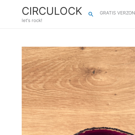
Ga
CIRCULOCK
naar
GRATIS VERZON
Zoeken
de
let's rock!
inhoud