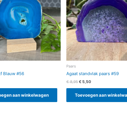
Paars
jf Blauw #56
Agaat standvlak paars #59
€
8,95
€
5,50
oegen aan winkelwagen
Toevoegen aan winkelw