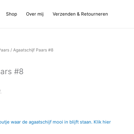
Shop
Over mij
Verzenden & Retourneren
Paars
/ Agaatschijf Paars #8
aars #8
.
tje waar de agaatschijf mooi in blijft staan. Klik hier