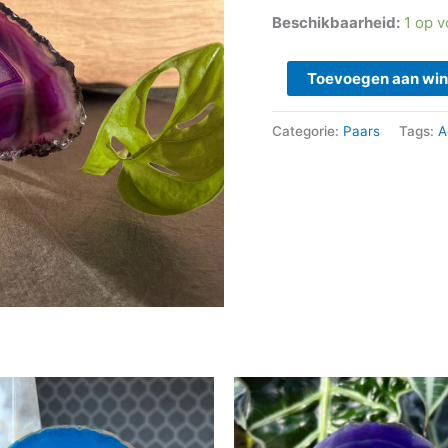
Beschikbaarheid:
1 op 
Toevoegen aan wi
Categorie:
Paars
Tags:
A
Oorspronkelijke
Huidige
prijs
prijs
was:
is:
€ 8,95.
€ 5,50.