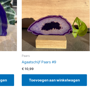
Paars
Agaatschijf Paars #9
€
10,99
agen
Toevoegen aan winkelwagen