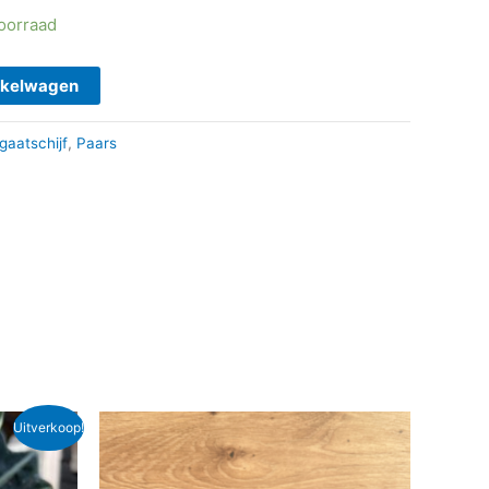
voorraad
nkelwagen
gaatschijf
,
Paars
Uitverkoop!