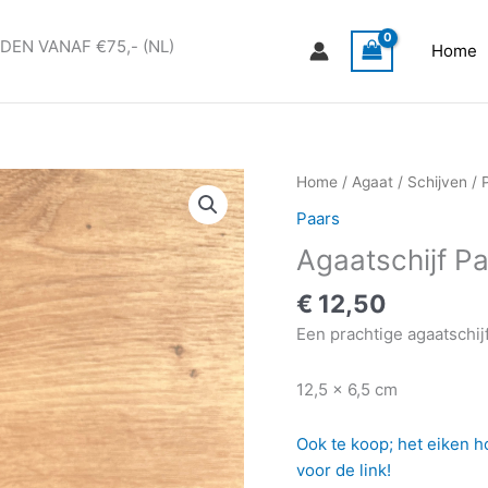
DEN VANAF €75,- (NL)
Home
Agaatschijf
Home
/
Agaat
/
Schijven
/
Paars
Paars
#8
Agaatschijf P
aantal
€
12,50
Een prachtige agaatschijf
12,5 x 6,5 cm
Ook te koop; het eiken hou
voor de link!