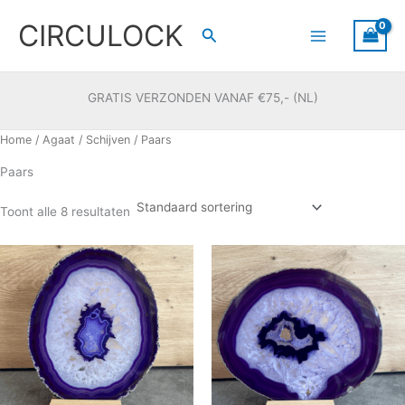
Ga
CIRCULOCK
naar
Zoeken
de
inhoud
GRATIS VERZONDEN VANAF €75,- (NL)
Home
/
Agaat
/
Schijven
/ Paars
Paars
Toont alle 8 resultaten