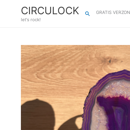
Ga
CIRCULOCK
naar
GRATIS VERZON
Zoeken
de
let's rock!
inhoud