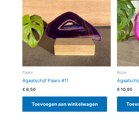
Paars
Roze
Agaatschijf Paars #11
Agaatschi
€
8,50
€
10,95
Toevoegen aan winkelwagen
Toev