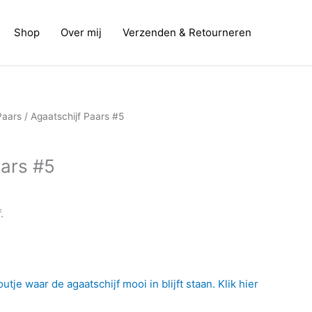
Shop
Over mij
Verzenden & Retourneren
Paars
/ Agaatschijf Paars #5
aars #5
.
tje waar de agaatschijf mooi in blijft staan. Klik hier