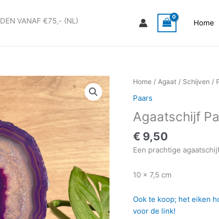
DEN VANAF €75,- (NL)
Home
Agaatschijf
Home
/
Agaat
/
Schijven
/
Paars
Paars
#5
Agaatschijf P
aantal
€
9,50
Een prachtige agaatschijf
10 x 7,5 cm
Ook te koop; het eiken hou
voor de link!