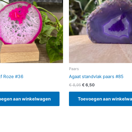
Paars
jf Roze #36
Agaat standvlak paars #85
€
8,95
€
6,50
oegen aan winkelwagen
Toevoegen aan winkelw