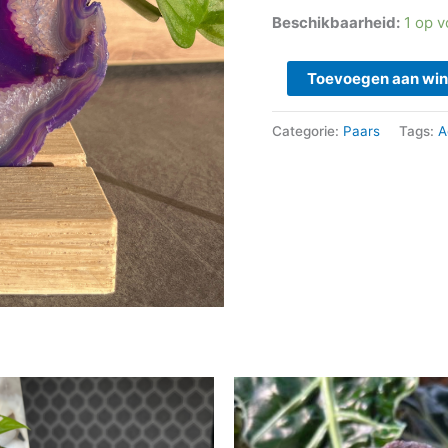
Beschikbaarheid:
1 op 
Toevoegen aan wi
Categorie:
Paars
Tags:
A
Oorspronkelijke
Huidige
prijs
prijs
was:
is:
€ 8,95.
€ 6,50.