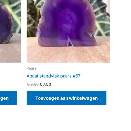
Paars
Agaat standvlak paars #67
€
8,95
€
7,50
agen
Toevoegen aan winkelwagen