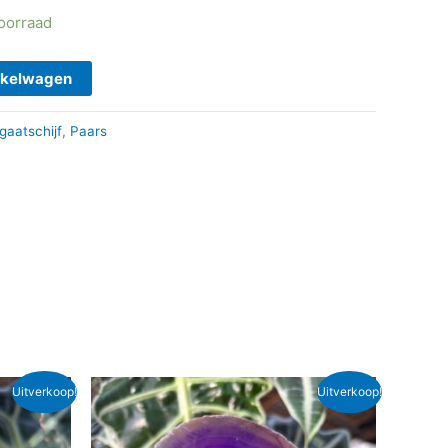
voorraad
nkelwagen
gaatschijf
,
Paars
Oorspronkelijke
Huidige
Uitverkoop!
Uitverkoop!
prijs
prijs
was:
is:
€ 8,95.
€ 7,50.