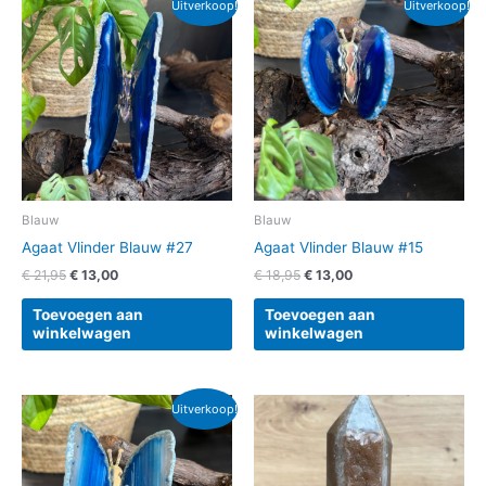
Uitverkoop!
Uitverkoop!
prijs
prijs
prijs
prijs
was:
is:
was:
is:
€ 21,95.
€ 13,00.
€ 18,95.
€ 13,00.
Blauw
Blauw
Agaat Vlinder Blauw #27
Agaat Vlinder Blauw #15
€
21,95
€
13,00
€
18,95
€
13,00
Toevoegen aan
Toevoegen aan
winkelwagen
winkelwagen
Oorspronkelijke
Huidige
Uitverkoop!
prijs
prijs
was:
is:
€ 18,95.
€ 13,00.