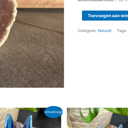
Toevoegen aan wi
Categorie:
Naturel
Tags:
spronkelijke
Huidige
Oorspronkelijke
Huidige
Uitverkoop!
js
prijs
prijs
prijs
s:
is:
was:
is:
8,95.
€ 13,00.
€ 18,95.
€ 13,00.