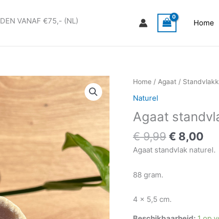
DEN VANAF €75,- (NL)
Home
Oorspronk
Hu
Agaat
Home
/
Agaat
/
Standvlak
prijs
pri
standvlak
Naturel
was:
is:
naturel
Agaat standvl
€ 9,99.
€ 8
#7
aantal
€
9,99
€
8,00
Agaat standvlak naturel.
88 gram.
4 x 5,5 cm.
Beschikbaarheid:
1 op 