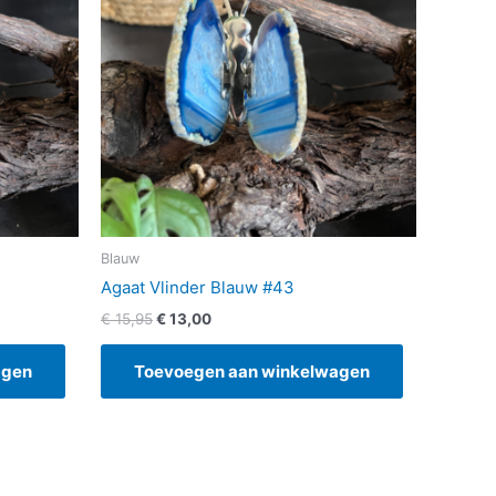
Blauw
Agaat Vlinder Blauw #43
€
15,95
€
13,00
agen
Toevoegen aan winkelwagen