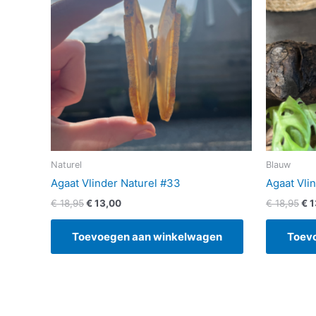
Naturel
Blauw
Agaat Vlinder Naturel #33
Agaat Vli
€
18,95
€
13,00
€
18,95
€
1
Toevoegen aan winkelwagen
Toev