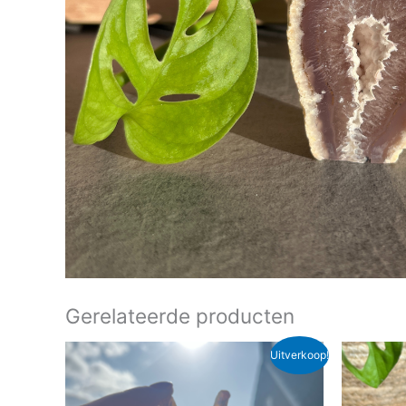
Gerelateerde producten
Oorspronkelijke
Huidige
Oor
Uitverkoop!
prijs
prijs
pri
was:
is:
wa
€ 18,95.
€ 13,00.
€ 1