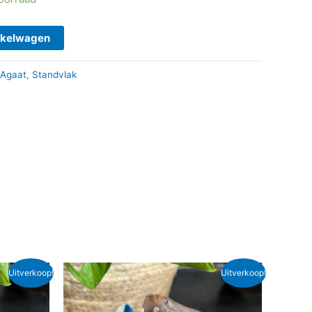
nkelwagen
Agaat
,
Standvlak
Oorspronkelijke
Huidige
Uitverkoop!
Uitverkoop!
prijs
prijs
was:
is:
€ 15,95.
€ 13,00.