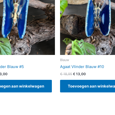
Blauw
nder Blauw #5
Agaat Vlinder Blauw #10
3,00
€
18,95
€
13,00
oegen aan winkelwagen
Toevoegen aan winkelw