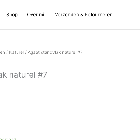
Shop
Over mij
Verzenden & Retourneren
elijke
idige
ken
/
Naturel
/ Agaat standvlak naturel #7
js
ak naturel #7
,00.
voorraad