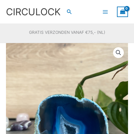
Ga
CIRCULOCK
naar
Zoeken
de
inhoud
GRATIS VERZONDEN VANAF €75,- (NL)
Agaat
standvlak
blauw
#12
aantal