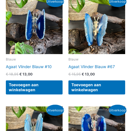
Uitverkoop!
Uitverkoop!
prijs
prijs
prijs
prijs
was:
is:
was:
is:
€ 18,95.
€ 13,00.
€ 15,95.
€ 13,00.
Blauw
Blauw
Agaat Vlinder Blauw #10
Agaat Vlinder Blauw #67
€
18,95
€
13,00
€
15,95
€
13,00
Toevoegen aan
Toevoegen aan
winkelwagen
winkelwagen
Oorspronkelijke
Huidige
Oorspronkelijke
Huidige
Uitverkoop!
Uitverkoop!
prijs
prijs
prijs
prijs
was:
is:
was:
is:
€ 18,95.
€ 13,00.
€ 18,95.
€ 13,00.