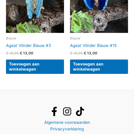
Blauw
Blauw
Agaat Vlinder Blauw #3
Agaat Vlinder Blauw #15
€
18,95
€
13,00
€
18,95
€
13,00
Toevoegen aan
Toevoegen aan
winkelwagen
winkelwagen
Algemene voorwaarden
Privacyverklaring