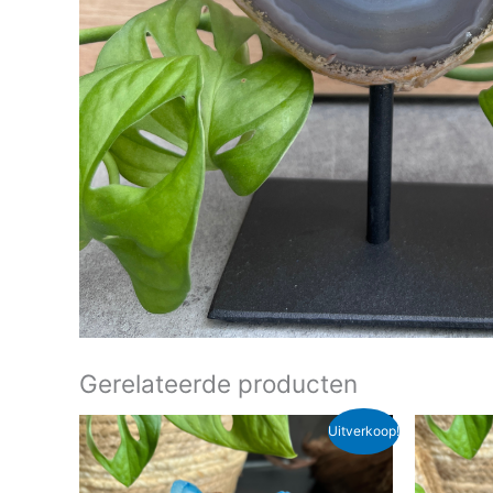
Gerelateerde producten
Oorspronkelijke
Huidige
Oor
Uitverkoop!
prijs
prijs
pri
was:
is:
wa
€ 15,95.
€ 13,00.
€ 1