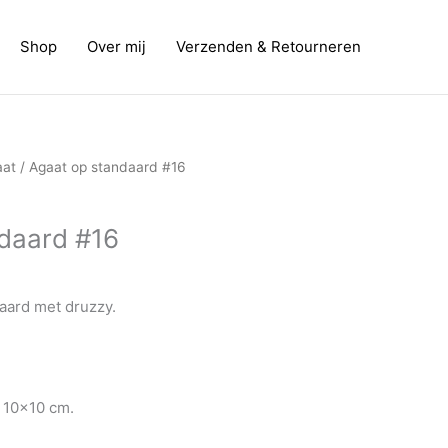
Shop
Over mij
Verzenden & Retourneren
nkelijke
Huidige
aat
/ Agaat op standaard #16
prijs
is:
daard #16
.
€ 32,50.
aard met druzzy.
s 10×10 cm.