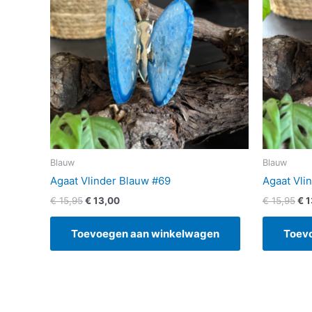
Blauw
Blauw
Agaat Vlinder Blauw #69
Agaat Vli
€
15,95
€
13,00
€
15,95
€
1
Toevoegen aan winkelwagen
Toev