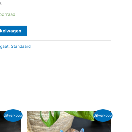
.
voorraad
nkelwagen
gaat
,
Standaard
Oorspronkelijke
Huidige
Uitverkoop!
Uitverkoop!
prijs
prijs
was:
is:
€ 18,95.
€ 13,00.