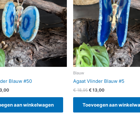
Blauw
nder Blauw #50
Agaat Vlinder Blauw #5
3,00
€
18,95
€
13,00
oegen aan winkelwagen
Toevoegen aan winkelw