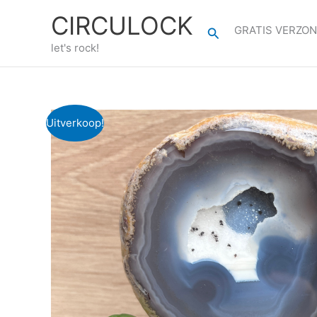
Ga
CIRCULOCK
naar
GRATIS VERZON
Zoeken
de
let's rock!
inhoud
Uitverkoop!