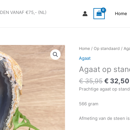
DEN VANAF €75,- (NL)
Home
Oorspro
Agaat
Home
/
Op standaard
/
Ag
prijs
op
Agaat
was:
standaard
Agaat op stan
€ 35,95
#16
aantal
€
35,95
€
32,50
Prachtige agaat op stand
566 gram
Afmeting van de steen i