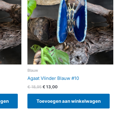
Blauw
Agaat Vlinder Blauw #10
€
18,95
€
13,00
agen
Toevoegen aan winkelwagen