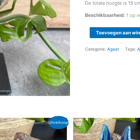
De totale hoogte is 15 cm
Beschikbaarheid:
1 op 
Toevoegen aan wi
Categorie:
Agaat
Tags:
A
spronkelijke
Huidige
Oorspronkelijke
Huidige
Uitverkoop!
js
prijs
prijs
prijs
s:
is:
was:
is:
5,95.
€ 13,00.
€ 18,95.
€ 13,00.