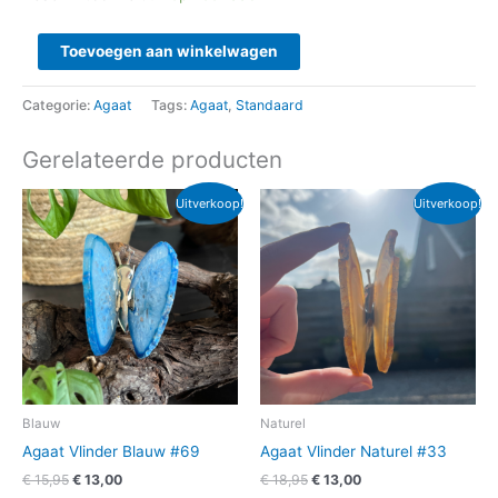
Toevoegen aan winkelwagen
Categorie:
Agaat
Tags:
Agaat
,
Standaard
Gerelateerde producten
Oorspronkelijke
Huidige
Oorspronkelijke
Huidige
Uitverkoop!
Uitverkoop!
prijs
prijs
prijs
prijs
was:
is:
was:
is:
€ 15,95.
€ 13,00.
€ 18,95.
€ 13,00.
Blauw
Naturel
Agaat Vlinder Blauw #69
Agaat Vlinder Naturel #33
€
15,95
€
13,00
€
18,95
€
13,00