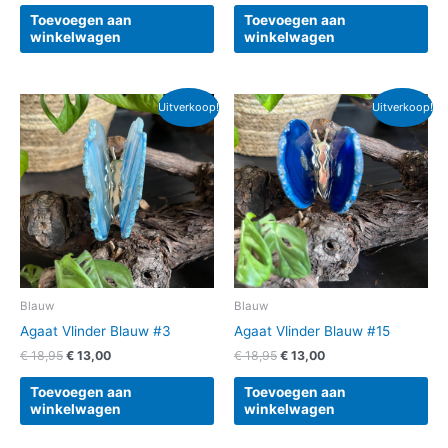
Toevoegen aan
Toevoegen aan
winkelwagen
winkelwagen
Oorspronkelijke
Huidige
Oorspronkelijke
Huidige
Uitverkoop!
Uitverkoop!
prijs
prijs
prijs
prijs
was:
is:
was:
is:
€ 18,95.
€ 13,00.
€ 18,95.
€ 13,00.
Blauw
Blauw
Agaat Vlinder Blauw #3
Agaat Vlinder Blauw #15
€
18,95
€
13,00
€
18,95
€
13,00
Toevoegen aan
Toevoegen aan
winkelwagen
winkelwagen