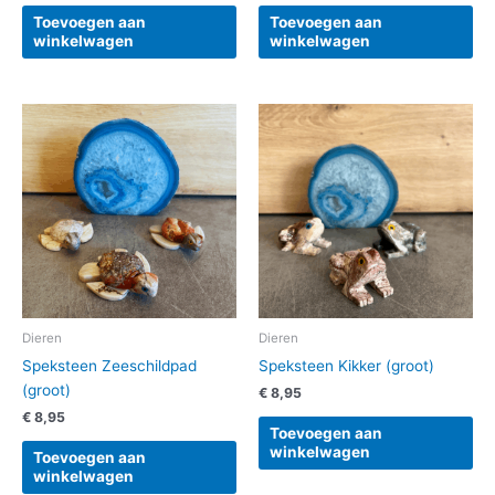
Toevoegen aan
Toevoegen aan
winkelwagen
winkelwagen
Dieren
Dieren
Speksteen Zeeschildpad
Speksteen Kikker (groot)
(groot)
€
8,95
€
8,95
Toevoegen aan
winkelwagen
Toevoegen aan
winkelwagen