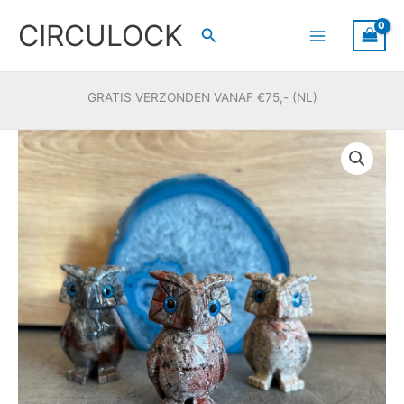
Ga
CIRCULOCK
naar
Zoeken
de
inhoud
GRATIS VERZONDEN VANAF €75,- (NL)
Speksteen
Uil
(groot)
aantal