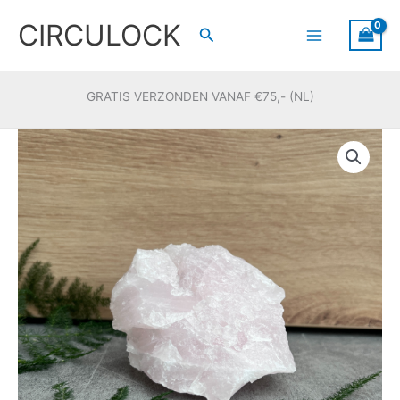
Ga
CIRCULOCK
naar
Zoeken
de
inhoud
GRATIS VERZONDEN VANAF €75,- (NL)
Rozenkwarts
ruw
#1
aantal