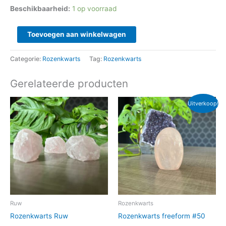
Beschikbaarheid:
1 op voorraad
Toevoegen aan winkelwagen
Categorie:
Rozenkwarts
Tag:
Rozenkwarts
Gerelateerde producten
Oorspronkelijke
Huidige
Uitverkoop!
prijs
prijs
was:
is:
€ 13,95.
€ 9,95.
Ruw
Rozenkwarts
Rozenkwarts Ruw
Rozenkwarts freeform #50