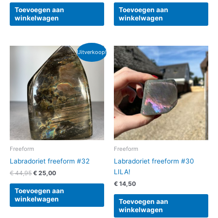
Toevoegen aan
Toevoegen aan
winkelwagen
winkelwagen
Oorspronkelijke
Huidige
Uitverkoop!
prijs
prijs
was:
is:
€ 44,95.
€ 25,00.
Freeform
Freeform
Labradoriet freeform #32
Labradoriet freeform #30
LILA!
€
44,95
€
25,00
€
14,50
Toevoegen aan
winkelwagen
Toevoegen aan
winkelwagen