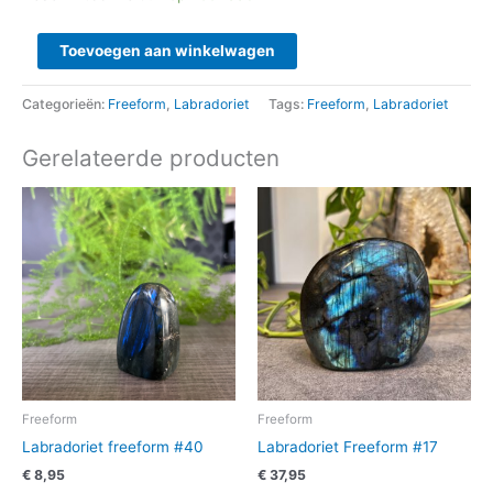
Toevoegen aan winkelwagen
Categorieën:
Freeform
,
Labradoriet
Tags:
Freeform
,
Labradoriet
Gerelateerde producten
Freeform
Freeform
Labradoriet freeform #40
Labradoriet Freeform #17
€
8,95
€
37,95