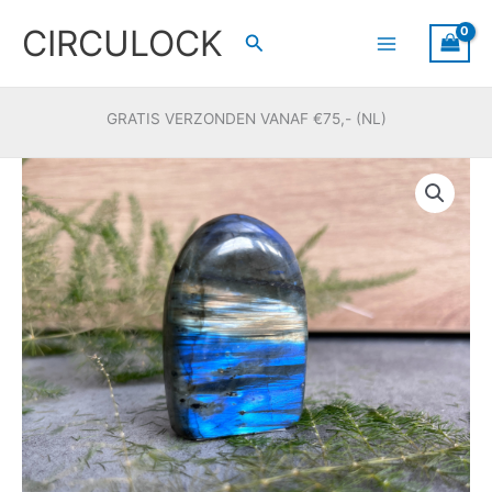
Ga
CIRCULOCK
naar
Zoeken
de
inhoud
GRATIS VERZONDEN VANAF €75,- (NL)
Labradoriet
freeform
#78
aantal