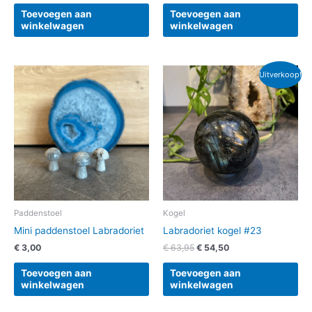
Toevoegen aan
Toevoegen aan
winkelwagen
winkelwagen
Oorspronkelijke
Huidige
Uitverkoop!
prijs
prijs
was:
is:
€ 63,95.
€ 54,50.
Paddenstoel
Kogel
Mini paddenstoel Labradoriet
Labradoriet kogel #23
€
3,00
€
63,95
€
54,50
Toevoegen aan
Toevoegen aan
winkelwagen
winkelwagen