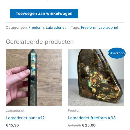
Toevoegen aan winkelwagen
Categorieën:
Freeform
,
Labradoriet
Tags:
Freeform
,
Labradoriet
Gerelateerde producten
Oorspronkelijke
Huidige
Uitverkoop!
prijs
prijs
was:
is:
€ 40,95.
€ 25,00.
Labradoriet
Freeform
Labradoriet punt #12
Labradoriet freeform #33
€
15,95
€
40,95
€
25,00