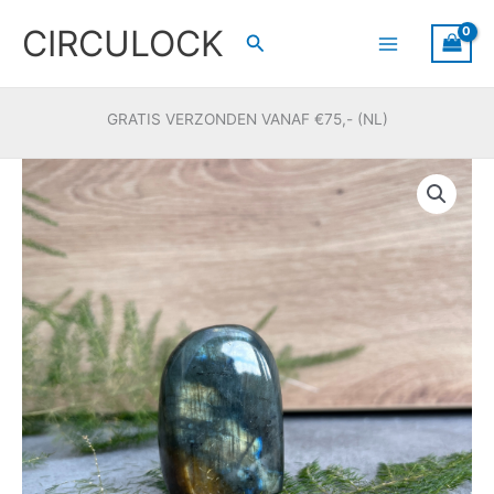
Ga
CIRCULOCK
naar
Zoeken
de
inhoud
GRATIS VERZONDEN VANAF €75,- (NL)
Labradoriet
freeform
#57
aantal