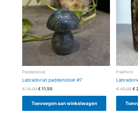
Paddenstoel
Freeform
Labradoriet paddenstoel #7
Labradori
€
14,00
€
11,50
€
40,95
€
2
Toevoegen aan winkelwagen
Toev