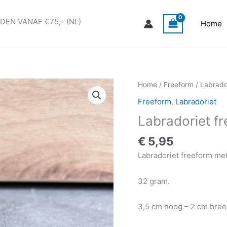
DEN VANAF €75,- (NL)
Home
Labradoriet
Home
/
Freeform
/
Labrado
freeform
Freeform
,
Labradoriet
#46
Labradoriet f
aantal
€
5,95
Labradoriet freeform met
32 gram.
3,5 cm hoog – 2 cm bre