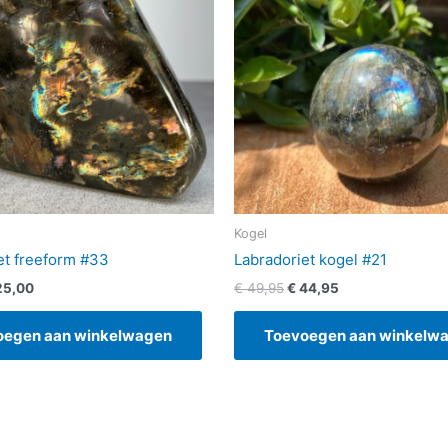
Kogel
et freeform #33
Labradoriet kogel #21
5,00
€
49,95
€
44,95
oegen aan winkelwagen
Toevoegen aan winkelw