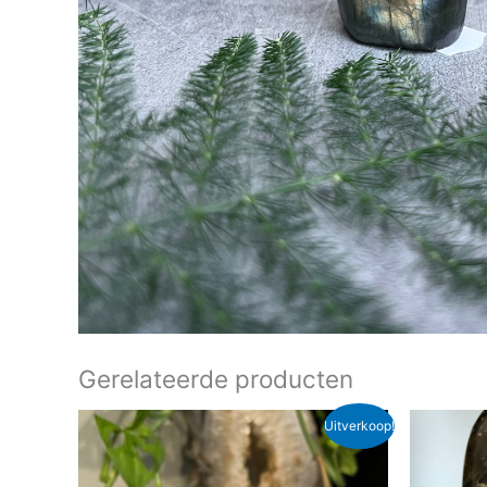
Gerelateerde producten
Oorspronkelijke
Huidige
Oo
Uitverkoop!
prijs
prijs
pri
was:
is:
wa
€ 14,00.
€ 11,50.
€ 