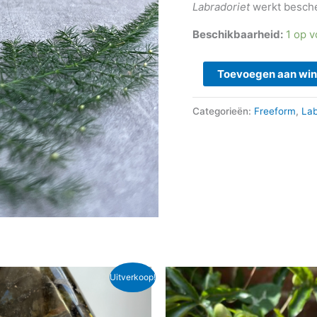
Labradoriet
werkt besche
Beschikbaarheid:
1 op 
Toevoegen aan wi
Categorieën:
Freeform
,
Lab
rspronkelijke
Huidige
Oorspronkelijke
Huidige
Uitverkoop!
js
prijs
prijs
prijs
s:
is:
was:
is:
40,95.
€ 25,00.
€ 49,95.
€ 44,95.