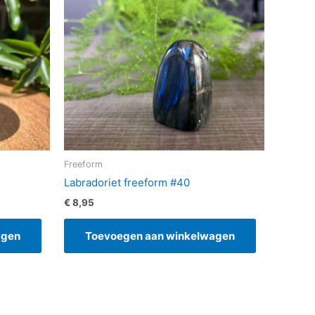
Freeform
Labradoriet freeform #40
€
8,95
agen
Toevoegen aan winkelwagen