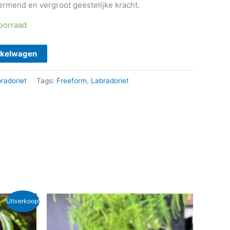
rmend en vergroot geestelijke kracht.
voorraad
nkelwagen
radoriet
Tags:
Freeform
,
Labradoriet
Uitverkoop!