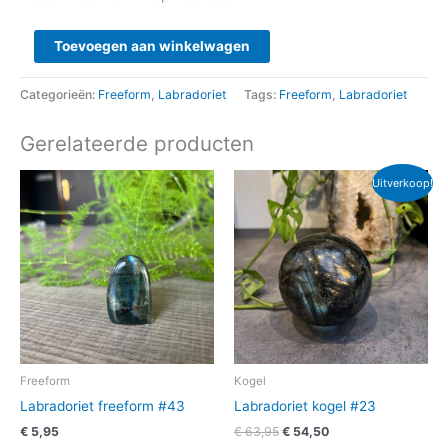
Toevoegen aan winkelwagen
Categorieën:
Freeform
,
Labradoriet
Tags:
Freeform
,
Labradoriet
Gerelateerde producten
Oorspronkelijke
Huidige
Uitverkoop!
prijs
prijs
was:
is:
€ 63,95.
€ 54,50.
Freeform
Kogel
Labradoriet freeform #43
Labradoriet kogel #23
€
5,95
€
63,95
€
54,50