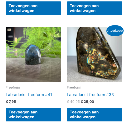
Toevoegen aan
Toevoegen aan
winkelwagen
winkelwagen
Oorspronkelijke
Huidige
Uitverkoop!
prijs
prijs
was:
is:
€ 40,95.
€ 25,00.
Freeform
Freeform
Labradoriet freeform #41
Labradoriet freeform #33
€
7,95
€
40,95
€
25,00
Toevoegen aan
Toevoegen aan
winkelwagen
winkelwagen