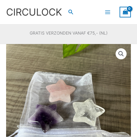
Ga
CIRCULOCK
naar
Zoeken
de
inhoud
GRATIS VERZONDEN VANAF €75,- (NL)
Gouden
driehoek
sterretjes
aantal