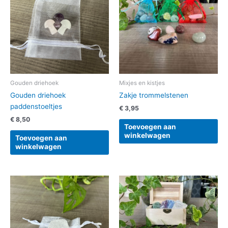
Gouden driehoek
Mixjes en kistjes
Gouden driehoek
Zakje trommelstenen
paddenstoeltjes
€
3,95
€
8,50
Toevoegen aan
winkelwagen
Toevoegen aan
winkelwagen