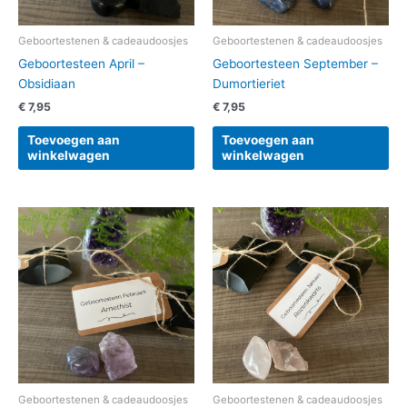
Geboortestenen & cadeaudoosjes
Geboortestenen & cadeaudoosjes
Geboortesteen April –
Geboortesteen September –
Obsidiaan
Dumortieriet
€
7,95
€
7,95
Toevoegen aan
Toevoegen aan
winkelwagen
winkelwagen
Geboortestenen & cadeaudoosjes
Geboortestenen & cadeaudoosjes