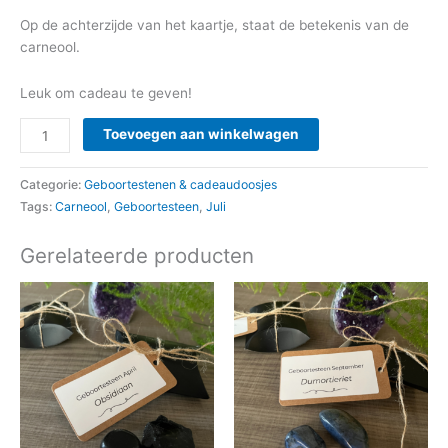
Op de achterzijde van het kaartje, staat de betekenis van de
carneool.
Leuk om cadeau te geven!
Toevoegen aan winkelwagen
Categorie:
Geboortestenen & cadeaudoosjes
Tags:
Carneool
,
Geboortesteen
,
Juli
Gerelateerde producten