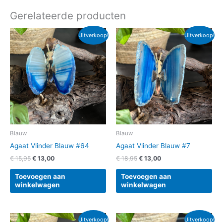
Gerelateerde producten
Oorspronkelijke
Huidige
Oorspronkelijke
Huidige
Uitverkoop!
Uitverkoop!
prijs
prijs
prijs
prijs
was:
is:
was:
is:
€ 15,95.
€ 13,00.
€ 18,95.
€ 13,00.
Blauw
Blauw
Agaat Vlinder Blauw #64
Agaat Vlinder Blauw #7
€
15,95
€
13,00
€
18,95
€
13,00
Toevoegen aan
Toevoegen aan
winkelwagen
winkelwagen
Oorspronkelijke
Huidige
Oorspronkelijke
Huidige
Uitverkoop!
Uitverkoop!