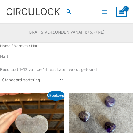
Ga
CIRCULOCK
naar
Zoeken
de
inhoud
GRATIS VERZONDEN VANAF €75,- (NL)
Home
/
Vormen
/ Hart
Hart
Resultaat 1–12 van de 14 resultaten wordt getoond
Oorspronkelijke
Huidige
Uitverkoop!
prijs
prijs
was:
is:
€ 24,95.
€ 16,95.