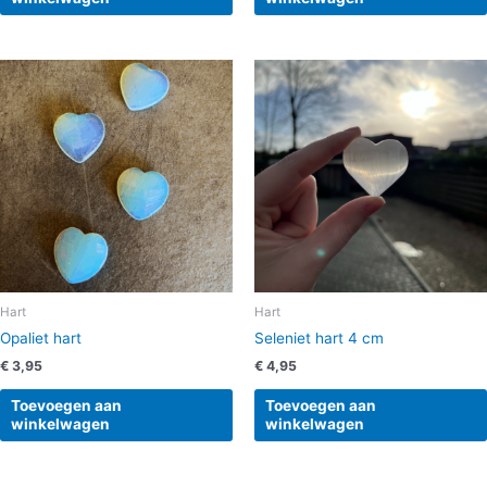
Hart
Hart
Opaliet hart
Seleniet hart 4 cm
€
3,95
€
4,95
Toevoegen aan
Toevoegen aan
winkelwagen
winkelwagen