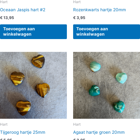
Hart
Hart
Oceaan Jaspis hart #2
Rozenkwarts hartje 20mm
€
13,95
€
3,95
Toevoegen aan
Toevoegen aan
winkelwagen
winkelwagen
Hart
Hart
Tijgeroog hartje 25mm
Agaat hartje groen 20mm