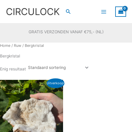
Ga
CIRCULOCK
naar
Zoeken
de
inhoud
GRATIS VERZONDEN VANAF €75,- (NL)
Home
/
Ruw
/ Bergkristal
Bergkristal
Enig resultaat
Oorspronkelijke
Huidige
Uitverkoop!
prijs
prijs
was:
is:
€ 26,95.
€ 18,95.