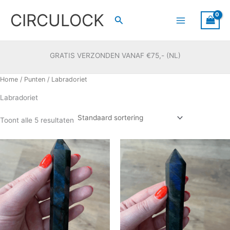
Ga
CIRCULOCK
naar
Zoeken
de
inhoud
GRATIS VERZONDEN VANAF €75,- (NL)
Home
/
Punten
/ Labradoriet
Labradoriet
Toont alle 5 resultaten