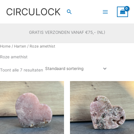
Ga
CIRCULOCK
naar
Zoeken
de
inhoud
GRATIS VERZONDEN VANAF €75,- (NL)
Home
/
Harten
/ Roze amethist
Roze amethist
Toont alle 7 resultaten