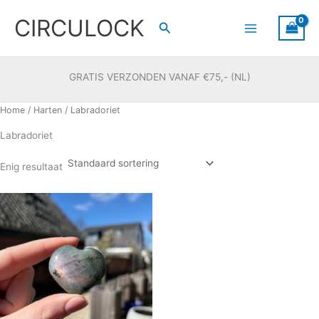
Ga
CIRCULOCK
naar
Zoeken
de
inhoud
GRATIS VERZONDEN VANAF €75,- (NL)
Home
/
Harten
/ Labradoriet
Labradoriet
Enig resultaat