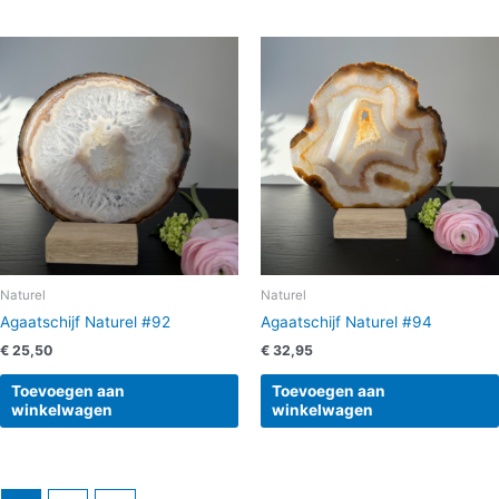
Naturel
Naturel
Agaatschijf Naturel #92
Agaatschijf Naturel #94
€
25,50
€
32,95
Toevoegen aan
Toevoegen aan
winkelwagen
winkelwagen