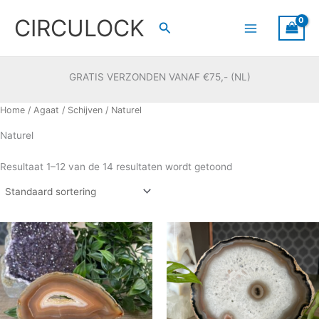
Ga
CIRCULOCK
naar
Zoeken
de
inhoud
GRATIS VERZONDEN VANAF €75,- (NL)
Home
/
Agaat
/
Schijven
/ Naturel
Naturel
Resultaat 1–12 van de 14 resultaten wordt getoond